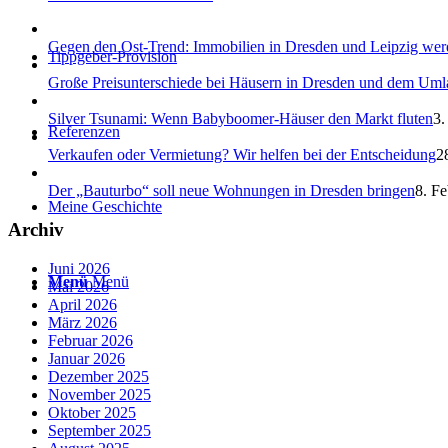
Gegen den Ost-Trend: Immobilien in Dresden und Leipzig werd
Tippgeber-Provision
Große Preisunterschiede bei Häusern in Dresden und dem Um
Silver Tsunami: Wenn Babyboomer-Häuser den Markt fluten
3.
Referenzen
Verkaufen oder Vermietung? Wir helfen bei der Entscheidung
2
Der „Bauturbo“ soll neue Wohnungen in Dresden bringen
8. Fe
Meine Geschichte
Archiv
Juni 2026
Menü
Menü
Mai 2026
April 2026
März 2026
Februar 2026
Januar 2026
Dezember 2025
November 2025
Oktober 2025
September 2025