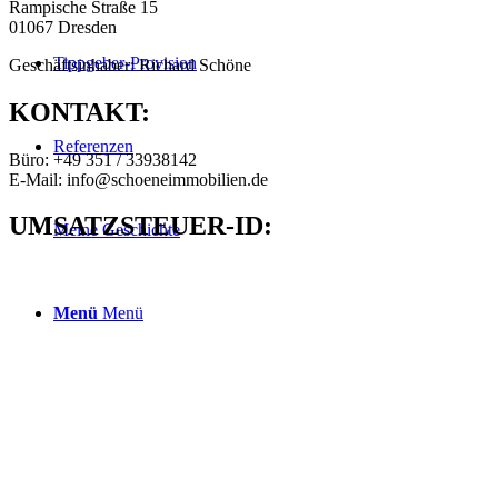
Rampische Straße 15
01067 Dresden
Tippgeber-Provision
Geschäftsinhaber: Richard Schöne
KONTAKT:
Referenzen
Büro: +49 351 / 33938142
E-Mail: info@schoeneimmobilien.de
UMSATZSTEUER-ID:
Meine Geschichte
Menü
Menü