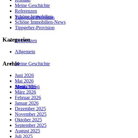
Meine Geschichte
Referenzen
Schöne Immobilien
Tippgeber-Provision
Schöne Immobilien-News
Tippgeber-Provision
Kategorien
Referenzen
Allgemein
Archiv
Meine Geschichte
Juni 2026
Mai 2026
April 2026
Menü
Menü
März 2026
Februar 2026
Januar 2026
Dezember 2025
November 2025
Oktober 2025
September 2025
August 2025
Juli 2025