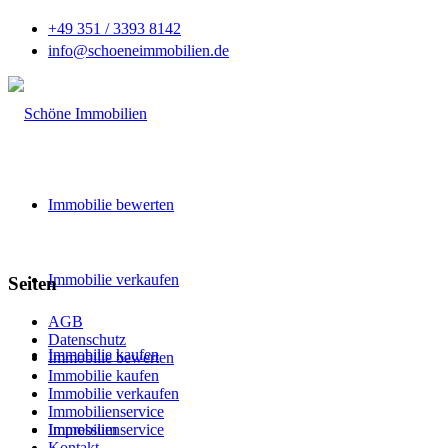
+49 351 / 3393 8142
info@schoeneimmobilien.de
Immobilie bewerten
Immobilie verkaufen
Seiten
AGB
Datenschutz
Immobilie kaufen
Immobilie bewerten
Immobilie kaufen
Immobilie verkaufen
Immobilienservice
Immobilienservice
Impressum
Kontakt