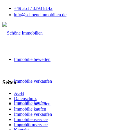
+49 351 / 3393 8142
info@schoeneimmobilien.de
Immobilie bewerten
Immobilie verkaufen
Seiten
AGB
Datenschutz
Immobilie kaufen
Immobilie bewerten
Immobilie kaufen
Immobilie verkaufen
Immobilienservice
Immobilienservice
Impressum
Kontakt