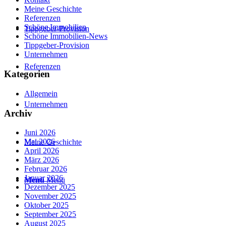
Meine Geschichte
Referenzen
Schöne Immobilien
Tippgeber-Provision
Schöne Immobilien-News
Tippgeber-Provision
Unternehmen
Referenzen
Kategorien
Allgemein
Unternehmen
Archiv
Juni 2026
Mai 2026
Meine Geschichte
April 2026
März 2026
Februar 2026
Januar 2026
Menü
Menü
Dezember 2025
November 2025
Oktober 2025
September 2025
August 2025