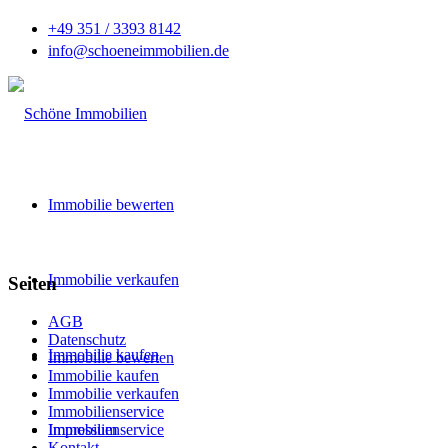
+49 351 / 3393 8142
info@schoeneimmobilien.de
Immobilie bewerten
Immobilie verkaufen
Seiten
AGB
Datenschutz
Immobilie kaufen
Immobilie bewerten
Immobilie kaufen
Immobilie verkaufen
Immobilienservice
Immobilienservice
Impressum
Kontakt