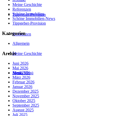
Meine Geschichte
Referenzen
Schöne Immobilien
Tippgeber-Provision
Schöne Immobilien-News
Tippgeber-Provision
Kategorien
Referenzen
Allgemein
Archiv
Meine Geschichte
Juni 2026
Mai 2026
April 2026
Menü
Menü
März 2026
Februar 2026
Januar 2026
Dezember 2025
November 2025
Oktober 2025
September 2025
August 2025
Juli 2025